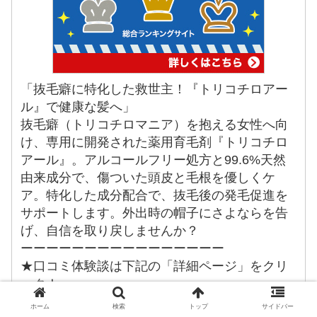
「抜毛癖に特化した救世主！『トリコチロアー
ル』で健康な髪へ」
抜毛癖（トリコチロマニア）を抱える女性へ向
け、専用に開発された薬用育毛剤『トリコチロ
アール』。アルコールフリー処方と99.6%天然
由来成分で、傷ついた頭皮と毛根を優しくケ
ア。特化した成分配合で、抜毛後の発毛促進を
サポートします。外出時の帽子にさよならを告
げ、自信を取り戻しませんか？
ーーーーーーーーーーーーーーーー
★口コミ体験談は下記の「詳細ページ」をクリ
ック！
ホーム
検索
トップ
サイドバー