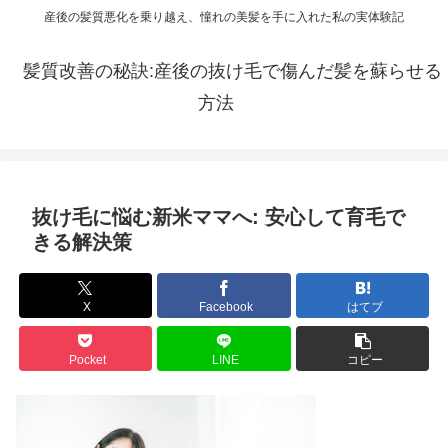
産後の髪質悪化を乗り越え、憧れの美髪を手に入れた私の実体験記
髪質改善の秘訣:産後の抜け毛で傷んだ髪を蘇らせる
方法
抜け毛に悩む新米ママへ: 安心して育毛で
きる解決策
X
Facebook
はてブ
Pocket
LINE
コピー