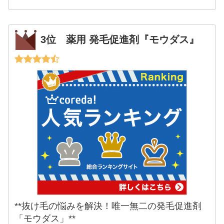
3位 薬用 発毛促進剤『モウダス』
**抜け毛の悩みを解決！唯一無二の発毛促進剤
「モウダス」**