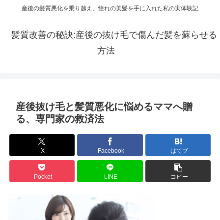
産後の髪質悪化を乗り越え、憧れの美髪を手に入れた私の実体験記
髪質改善の秘訣:産後の抜け毛で傷んだ髪を蘇らせる
方法
産後抜け毛と髪質悪化に悩めるママへ贈
る、専門家の救済法
X
Facebook
はてブ
Pocket
LINE
コピー